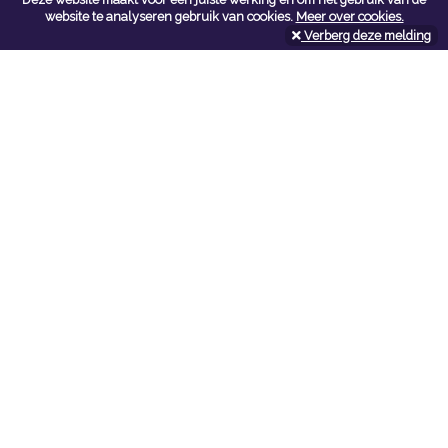
Contacteer ons
website te analyseren gebruik van cookies.
Meer over cookies.
Verberg deze melding
Kerkstoel bouwmaterialen
Leopoldlei 54
2220 Heist Op Den Berg
Tel:
015/24.47.26
Fax: 015/24.02.02
info@kerkstoel-bouwmaterialen.be
Openingsuren toonzaal
Werkdagen:
08:00 - 12:00 en 13:00 - 18:00
Zaterdag:
09:00 - 12:00
Openingsuren doe-het-zelf
Werkdagen:
07:00 - 18:00
Zaterdag:
08:00 - 16:00