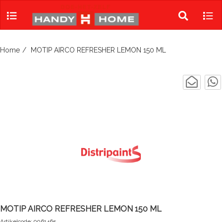
Skip
to
Toggle
Tog
content
search
navi
Home
MOTIP AIRCO REFRESHER LEMON 150 ML
MOTIP AIRCO REFRESHER LEMON 150 ML
Artikelcode: 9061465