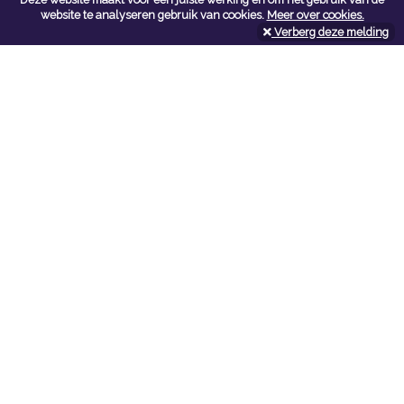
Contacteer ons
website te analyseren gebruik van cookies.
Meer over cookies.
Verberg deze melding
Kerkstoel bouwmaterialen
Leopoldlei 54
2220 Heist Op Den Berg
Tel:
015/24.47.26
Fax: 015/24.02.02
info@kerkstoel-bouwmaterialen.be
Openingsuren toonzaal
Werkdagen:
08:00 - 12:00 en 13:00 - 18:00
Zaterdag:
09:00 - 12:00
Openingsuren doe-het-zelf
Werkdagen:
07:00 - 18:00
Zaterdag:
08:00 - 16:00