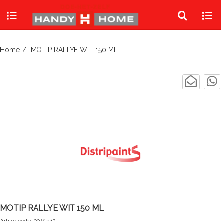
Skip
to
Toggle
Tog
content
search
navi
Home
MOTIP RALLYE WIT 150 ML
MOTIP RALLYE WIT 150 ML
Artikelcode: 9061342