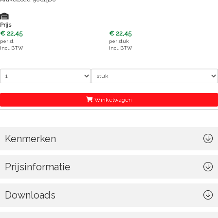
Prijs
€ 22,45
€ 22,45
per
st
per
stuk
incl. BTW
incl. BTW
Winkelwagen
Kenmerken
Prijsinformatie
Downloads