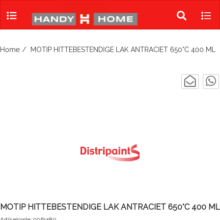
Skip
to
Toggle
Tog
content
search
navi
Home
MOTIP HITTEBESTENDIGE LAK ANTRACIET 650°C 400 ML
MOTIP HITTEBESTENDIGE LAK ANTRACIET 650°C 400 ML
Artikelcode: 9061580