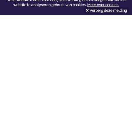
Contacteer ons
website te analyseren gebruik van cookies.
Meer over cookies.
Verberg deze melding
Kerkstoel bouwmaterialen
Leopoldlei 54
2220 Heist Op Den Berg
Tel:
015/24.47.26
Fax: 015/24.02.02
info@kerkstoel-bouwmaterialen.be
Openingsuren toonzaal
Werkdagen:
08:00 - 12:00 en 13:00 - 18:00
Zaterdag:
09:00 - 12:00
Openingsuren doe-het-zelf
Werkdagen:
07:00 - 18:00
Zaterdag:
08:00 - 16:00