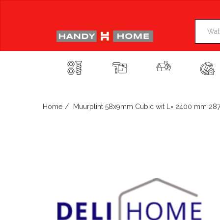
Skip
to
content
Home
Muurplint 58x9mm Cubic wit L= 2400 mm 28