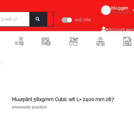
Inloggen
Mijn account
incl. btw
Account aan
7
Muurplint 58x9mm Cubic wit L= 2400 mm 287
Artikelcode: 9050826