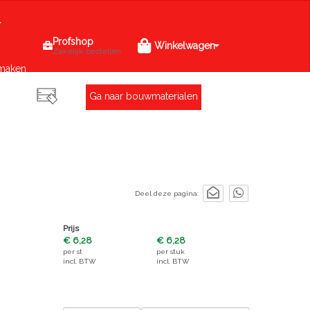
Profshop
Winkelwagen
Zakelijk bestellen
maken
Ga naar bouwmaterialen
Deel deze pagina:
Prijs
€ 6,28
€ 6,28
per
st
per
stuk
incl. BTW
incl. BTW