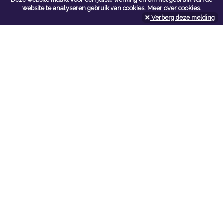
Contacteer ons
website te analyseren gebruik van cookies.
Meer over cookies.
Verberg deze melding
Kerkstoel bouwmaterialen
Leopoldlei 54
2220 Heist Op Den Berg
Tel:
015/24.47.26
Fax: 015/24.02.02
info@kerkstoel-bouwmaterialen.be
Openingsuren toonzaal
Werkdagen:
08:00 - 12:00 en 13:00 - 18:00
Zaterdag:
09:00 - 12:00
Openingsuren doe-het-zelf
Werkdagen:
07:00 - 18:00
Zaterdag:
08:00 - 16:00