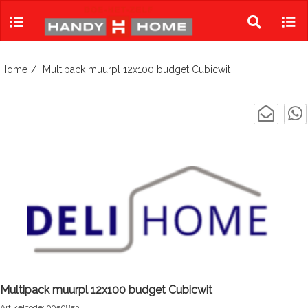
Skip
to
Toggle
Tog
content
search
navi
Home
Multipack muurpl 12x100 budget Cubicwit
Multipack muurpl 12x100 budget Cubicwit
Artikelcode: 9050853