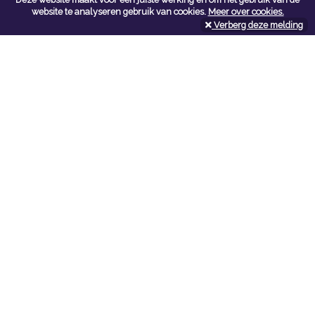
Contacteer ons
website te analyseren gebruik van cookies.
Meer over cookies.
Verberg deze melding
Kerkstoel bouwmaterialen
Leopoldlei 54
2220 Heist Op Den Berg
Tel:
015/24.47.26
Fax: 015/24.02.02
info@kerkstoel-bouwmaterialen.be
Openingsuren toonzaal
Werkdagen:
08:00 - 12:00 en 13:00 - 18:00
Zaterdag:
09:00 - 12:00
Openingsuren doe-het-zelf
Werkdagen:
07:00 - 18:00
Zaterdag:
08:00 - 16:00