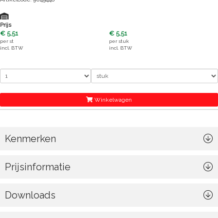
Prijs
€ 5,51
€ 5,51
per
st
per
stuk
incl. BTW
incl. BTW
Winkelwagen
Kenmerken
Prijsinformatie
Downloads