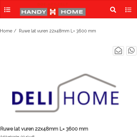
Skip
to
Toggle
Tog
content
search
navi
Home
Ruwe lat vuren 22x48mm L= 3600 mm
Ruwe lat vuren 22x48mm L= 3600 mm
Artikelcode: 9049448