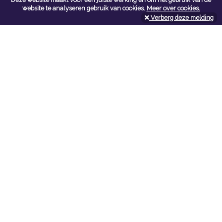
Contacteer ons
website te analyseren gebruik van cookies.
Meer over cookies.
Verberg deze melding
Kerkstoel bouwmaterialen
Leopoldlei 54
2220 Heist Op Den Berg
Tel:
015/24.47.26
Fax: 015/24.02.02
info@kerkstoel-bouwmaterialen.be
Openingsuren toonzaal
Werkdagen:
08:00 - 12:00 en 13:00 - 18:00
Zaterdag:
09:00 - 12:00
Openingsuren doe-het-zelf
Werkdagen:
07:00 - 18:00
Zaterdag:
08:00 - 16:00