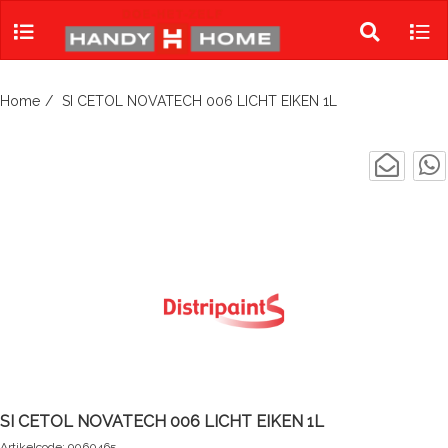
Skip
to
Toggle
Tog
content
search
navi
Home
SI CETOL NOVATECH 006 LICHT EIKEN 1L
SI CETOL NOVATECH 006 LICHT EIKEN 1L
Artikelcode: 9060465