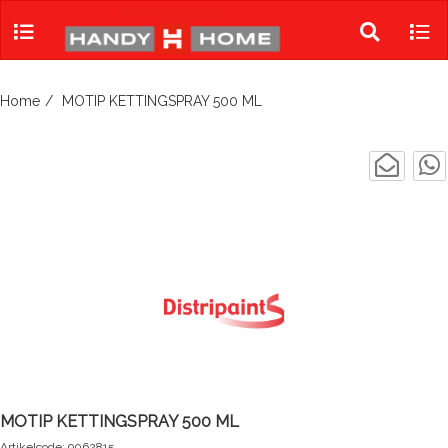
Skip
to
Toggle
Tog
content
search
navi
Home
MOTIP KETTINGSPRAY 500 ML
MOTIP KETTINGSPRAY 500 ML
Artikelcode: 9062815