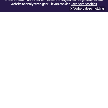
Contacteer ons
website te analyseren gebruik van cookies.
Meer over cookies.
Verberg deze melding
Kerkstoel bouwmaterialen
Leopoldlei 54
2220 Heist Op Den Berg
Tel:
015/24.47.26
Fax: 015/24.02.02
info@kerkstoel-bouwmaterialen.be
Openingsuren toonzaal
Werkdagen:
08:00 - 12:00 en 13:00 - 18:00
Zaterdag:
09:00 - 12:00
Openingsuren doe-het-zelf
Werkdagen:
07:00 - 18:00
Zaterdag:
08:00 - 16:00