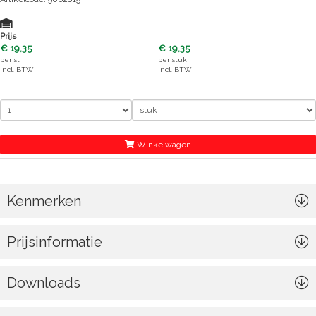
Prijs
€ 19,35
€ 19,35
per
st
per
stuk
incl. BTW
incl. BTW
Winkelwagen
Kenmerken
Prijsinformatie
Downloads