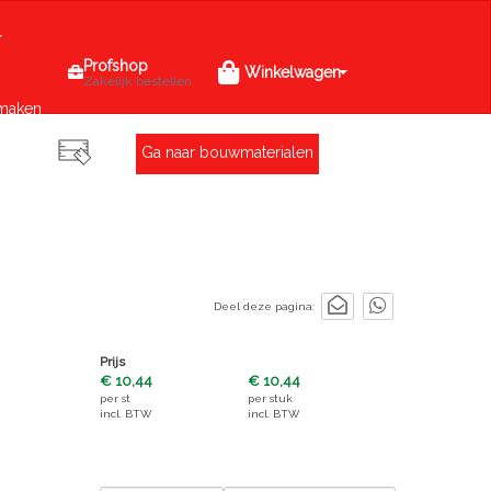
Profshop
Winkelwagen
Zakelijk bestellen
maken
Ga naar bouwmaterialen
Deel deze pagina:
Prijs
€ 10,44
€ 10,44
per
st
per
stuk
incl. BTW
incl. BTW