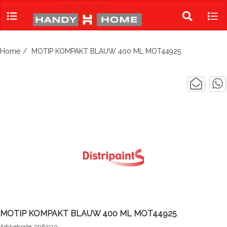
Skip
to
Toggle
Tog
content
search
navi
Home
MOTIP KOMPAKT BLAUW 400 ML MOT44925
MOTIP KOMPAKT BLAUW 400 ML MOT44925
Artikelcode: 9062110