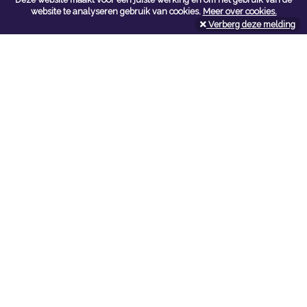
Contacteer ons
website te analyseren gebruik van cookies.
Meer over cookies.
Verberg deze melding
Kerkstoel bouwmaterialen
Leopoldlei 54
2220 Heist Op Den Berg
Tel:
015/24.47.26
Fax: 015/24.02.02
info@kerkstoel-bouwmaterialen.be
Openingsuren toonzaal
Werkdagen:
08:00 - 12:00 en 13:00 - 18:00
Zaterdag:
09:00 - 12:00
Openingsuren doe-het-zelf
Werkdagen:
07:00 - 18:00
Zaterdag:
08:00 - 16:00