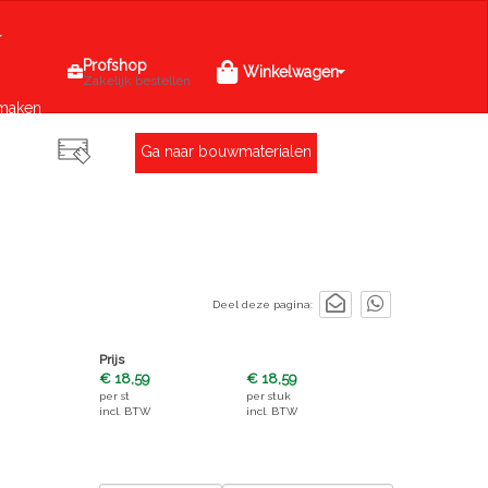
Profshop
Winkelwagen
Zakelijk bestellen
maken
Ga naar bouwmaterialen
Deel deze pagina:
Prijs
€ 18,59
€ 18,59
per
st
per
stuk
incl. BTW
incl. BTW