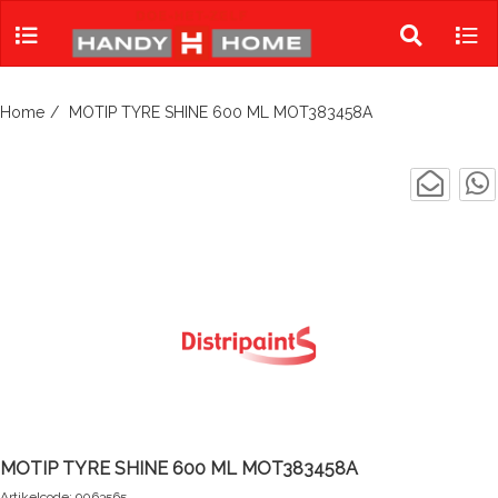
Skip
to
Toggle
Tog
content
search
navi
Home
MOTIP TYRE SHINE 600 ML MOT383458A
MOTIP TYRE SHINE 600 ML MOT383458A
Artikelcode: 9063565