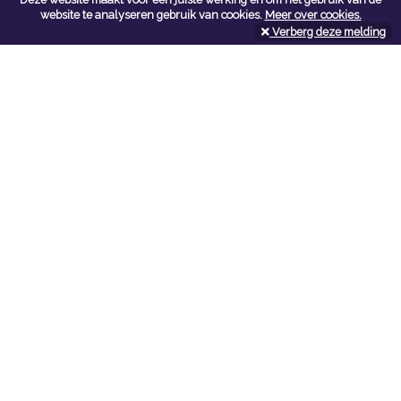
Contacteer ons
website te analyseren gebruik van cookies.
Meer over cookies.
Verberg deze melding
Kerkstoel bouwmaterialen
Leopoldlei 54
2220 Heist Op Den Berg
Tel:
015/24.47.26
Fax: 015/24.02.02
info@kerkstoel-bouwmaterialen.be
Openingsuren toonzaal
Werkdagen:
08:00 - 12:00 en 13:00 - 18:00
Zaterdag:
09:00 - 12:00
Openingsuren doe-het-zelf
Werkdagen:
07:00 - 18:00
Zaterdag:
08:00 - 16:00