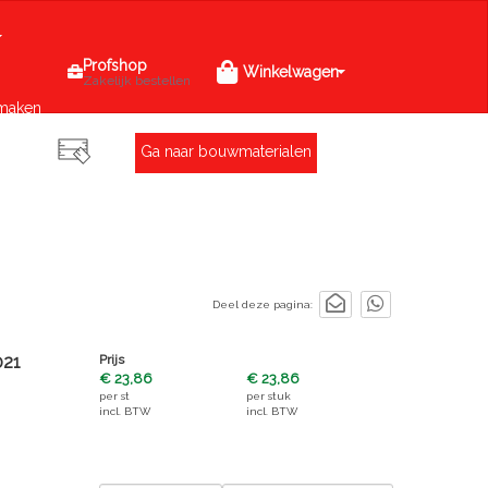
Profshop
Winkelwagen
Zakelijk bestellen
maken
Ga naar bouwmaterialen
Deel deze pagina:
21
Prijs
€ 23,86
€ 23,86
per
st
per
stuk
incl. BTW
incl. BTW