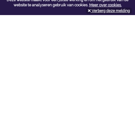
Contacteer ons
website te analyseren gebruik van cookies.
Meer over cookies.
Verberg deze melding
Kerkstoel bouwmaterialen
Leopoldlei 54
2220 Heist Op Den Berg
Tel:
015/24.47.26
Fax: 015/24.02.02
info@kerkstoel-bouwmaterialen.be
Openingsuren toonzaal
Werkdagen:
08:00 - 12:00 en 13:00 - 18:00
Zaterdag:
09:00 - 12:00
Openingsuren doe-het-zelf
Werkdagen:
07:00 - 18:00
Zaterdag:
08:00 - 16:00