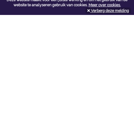
Contacteer ons
website te analyseren gebruik van cookies.
Meer over cookies.
Verberg deze melding
Kerkstoel bouwmaterialen
Leopoldlei 54
2220 Heist Op Den Berg
Tel:
015/24.47.26
Fax: 015/24.02.02
info@kerkstoel-bouwmaterialen.be
Openingsuren toonzaal
Werkdagen:
08:00 - 12:00 en 13:00 - 18:00
Zaterdag:
09:00 - 12:00
Openingsuren doe-het-zelf
Werkdagen:
07:00 - 18:00
Zaterdag:
08:00 - 16:00