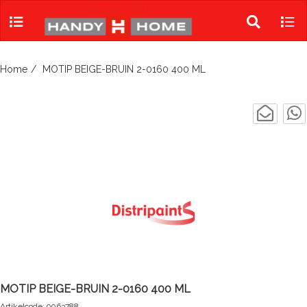
Skip
to
Toggle
Tog
content
search
navi
Home
MOTIP BEIGE-BRUIN 2-0160 400 ML
MOTIP BEIGE-BRUIN 2-0160 400 ML
Artikelcode: 9063788