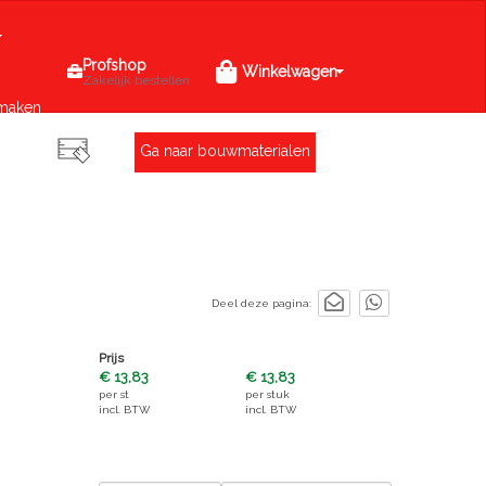
Profshop
Winkelwagen
Zakelijk bestellen
maken
Ga naar bouwmaterialen
Deel deze pagina:
Prijs
€ 13,83
€ 13,83
per
st
per
stuk
incl. BTW
incl. BTW