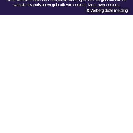
Contacteer ons
website te analyseren gebruik van cookies.
Meer over cookies.
Verberg deze melding
Kerkstoel bouwmaterialen
Leopoldlei 54
2220 Heist Op Den Berg
Tel:
015/24.47.26
Fax: 015/24.02.02
info@kerkstoel-bouwmaterialen.be
Openingsuren toonzaal
Werkdagen:
08:00 - 12:00 en 13:00 - 18:00
Zaterdag:
09:00 - 12:00
Openingsuren doe-het-zelf
Werkdagen:
07:00 - 18:00
Zaterdag:
08:00 - 16:00