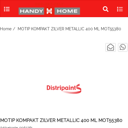
Skip
to
Toggle
Tog
content
search
navi
Home
MOTIP KOMPAKT ZILVER METALLIC 400 ML MOT55380
MOTIP KOMPAKT ZILVER METALLIC 400 ML MOT55380
Artikelcode: 9062761