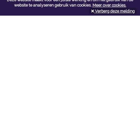
Contacteer ons
website te analyseren gebruik van cookies.
Meer over cookies.
Verberg deze melding
Kerkstoel bouwmaterialen
Leopoldlei 54
2220 Heist Op Den Berg
Tel:
015/24.47.26
Fax: 015/24.02.02
info@kerkstoel-bouwmaterialen.be
Openingsuren toonzaal
Werkdagen:
08:00 - 12:00 en 13:00 - 18:00
Zaterdag:
09:00 - 12:00
Openingsuren doe-het-zelf
Werkdagen:
07:00 - 18:00
Zaterdag:
08:00 - 16:00