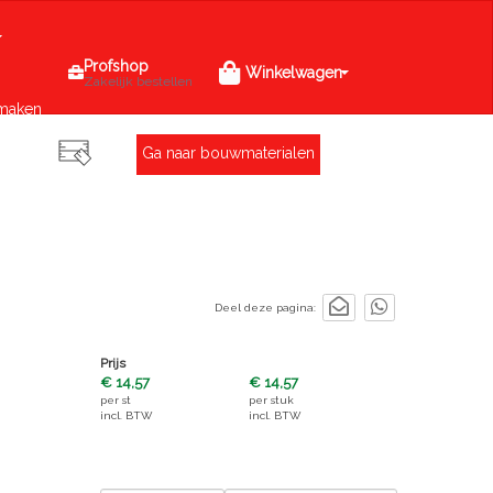
Profshop
Winkelwagen
Zakelijk bestellen
maken
Ga naar bouwmaterialen
Deel deze pagina:
Prijs
€ 14,57
€ 14,57
per
st
per
stuk
incl. BTW
incl. BTW