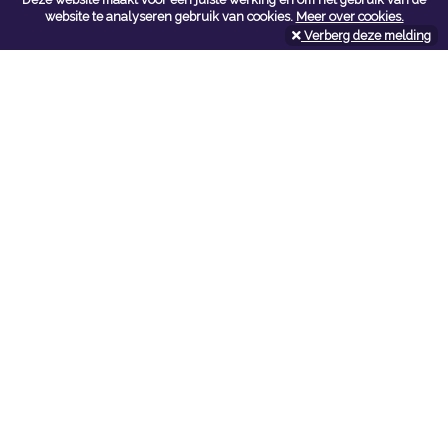
Contacteer ons
website te analyseren gebruik van cookies.
Meer over cookies.
Verberg deze melding
Kerkstoel bouwmaterialen
Leopoldlei 54
2220 Heist Op Den Berg
Tel:
015/24.47.26
Fax: 015/24.02.02
info@kerkstoel-bouwmaterialen.be
Openingsuren toonzaal
Werkdagen:
08:00 - 12:00 en 13:00 - 18:00
Zaterdag:
09:00 - 12:00
Openingsuren doe-het-zelf
Werkdagen:
07:00 - 18:00
Zaterdag:
08:00 - 16:00