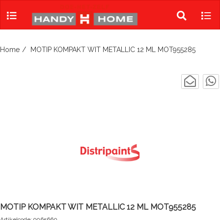
Skip
to
Toggle
Tog
content
search
navi
Home
MOTIP KOMPAKT WIT METALLIC 12 ML MOT955285
MOTIP KOMPAKT WIT METALLIC 12 ML MOT955285
Artikelcode: 9065660