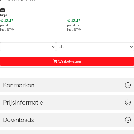
Prijs
€ 12,43
€ 12,43
per
st
per
stuk
incl. BTW
incl. BTW
Winkelwagen
Kenmerken
Prijsinformatie
Downloads