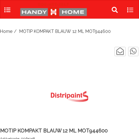
Skip
to
Toggle
Tog
content
search
navi
Home
MOTIP KOMPAKT BLAUW 12 ML MOT944600
MOTIP KOMPAKT BLAUW 12 ML MOT944600
Artikelcode: 9065158