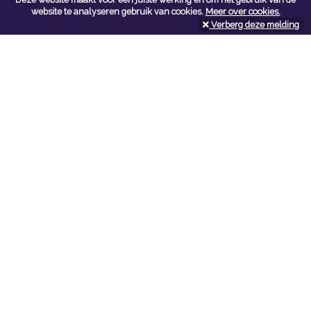
Contacteer ons
website te analyseren gebruik van cookies.
Meer over cookies.
Verberg deze melding
Kerkstoel bouwmaterialen
Leopoldlei 54
2220 Heist Op Den Berg
Tel:
015/24.47.26
Fax: 015/24.02.02
info@kerkstoel-bouwmaterialen.be
Openingsuren toonzaal
Werkdagen:
08:00 - 12:00 en 13:00 - 18:00
Zaterdag:
09:00 - 12:00
Openingsuren doe-het-zelf
Werkdagen:
07:00 - 18:00
Zaterdag:
08:00 - 16:00