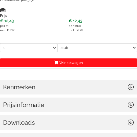
Prijs
€ 12,43
€ 12,43
per
st
per
stuk
incl. BTW
incl. BTW
Winkelwagen
Kenmerken
Prijsinformatie
Downloads