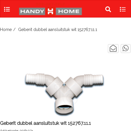
Skip
to
Toggle
Tog
content
search
navi
Home
Geberit dubbel aansluitstuk wit 152767.11.1
Geberit dubbel aansluitstuk wit 152767.11.1
Artikelcode: 9061074