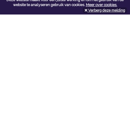
Contacteer ons
website te analyseren gebruik van cookies.
Meer over cookies.
Verberg deze melding
Kerkstoel bouwmaterialen
Leopoldlei 54
2220 Heist Op Den Berg
Tel:
015/24.47.26
Fax: 015/24.02.02
info@kerkstoel-bouwmaterialen.be
Openingsuren toonzaal
Werkdagen:
08:00 - 12:00 en 13:00 - 18:00
Zaterdag:
09:00 - 12:00
Openingsuren doe-het-zelf
Werkdagen:
07:00 - 18:00
Zaterdag:
08:00 - 16:00