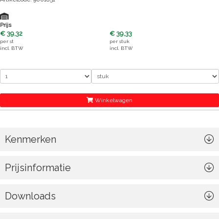
Prijs
€ 39,32
€ 39,33
per
st
per
stuk
incl. BTW
incl. BTW
Winkelwagen
Kenmerken
Prijsinformatie
Downloads