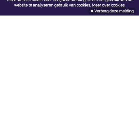
Contacteer ons
website te analyseren gebruik van cookies.
Meer over cookies.
Verberg deze melding
Kerkstoel bouwmaterialen
Leopoldlei 54
2220 Heist Op Den Berg
Tel:
015/24.47.26
Fax: 015/24.02.02
info@kerkstoel-bouwmaterialen.be
Openingsuren toonzaal
Werkdagen:
08:00 - 12:00 en 13:00 - 18:00
Zaterdag:
09:00 - 12:00
Openingsuren doe-het-zelf
Werkdagen:
07:00 - 18:00
Zaterdag:
08:00 - 16:00