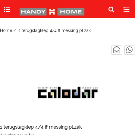
Skip
to
Toggle
Tog
content
search
navi
Home
1 terugslagklep 4/4 ff messing pl.zak
1 terugslagklep 4/4 ff messing pl.zak
Artikelcode: 9001851