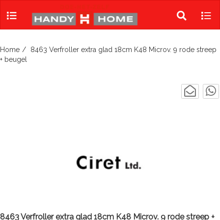
Skip
to
Toggle
Tog
content
search
navi
Home
8463 Verfroller extra glad 18cm K48 Microv. 9 rode streep
+ beugel
8463 Verfroller extra glad 18cm K48 Microv. 9 rode streep +