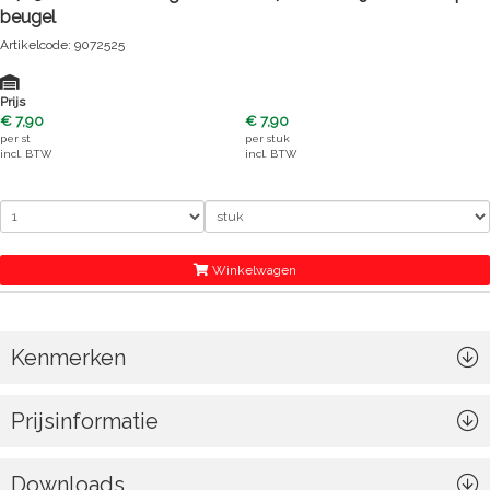
beugel
Artikelcode: 9072525
Prijs
€ 7,90
€ 7,90
per
st
per
stuk
incl. BTW
incl. BTW
Winkelwagen
Kenmerken
Prijsinformatie
Downloads