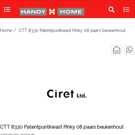
Skip
to
Toggle
Tog
content
search
navi
Home
CTT 8330 Patentpuntkwast Pinky 08 paars beukenhout
CTT 8330 Patentpuntkwast Pinky 08 paars beukenhout
Artikelcode: 9072548