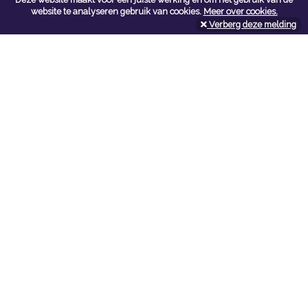
Contacteer ons
website te analyseren gebruik van cookies.
Meer over cookies.
Verberg deze melding
Kerkstoel bouwmaterialen
Leopoldlei 54
2220 Heist Op Den Berg
Tel:
015/24.47.26
Fax: 015/24.02.02
info@kerkstoel-bouwmaterialen.be
Openingsuren toonzaal
Werkdagen:
08:00 - 12:00 en 13:00 - 18:00
Zaterdag:
09:00 - 12:00
Openingsuren doe-het-zelf
Werkdagen:
07:00 - 18:00
Zaterdag:
08:00 - 16:00