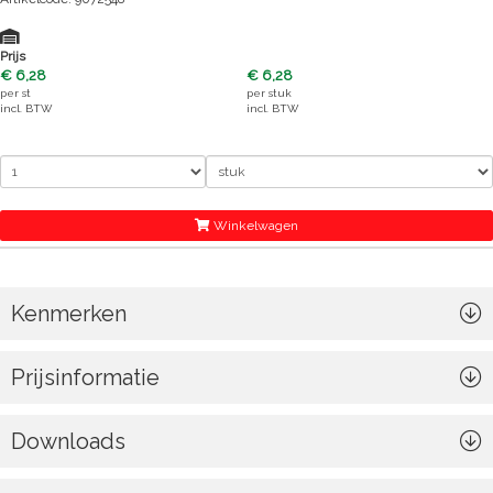
Prijs
€ 6,28
€ 6,28
per
st
per
stuk
incl. BTW
incl. BTW
Winkelwagen
Kenmerken
Prijsinformatie
Downloads