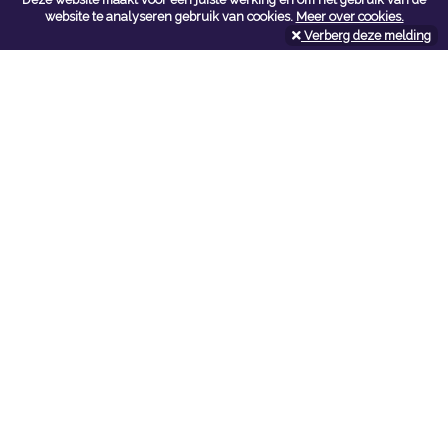
Contacteer ons
website te analyseren gebruik van cookies.
Meer over cookies.
Verberg deze melding
Kerkstoel bouwmaterialen
Leopoldlei 54
2220 Heist Op Den Berg
Tel:
015/24.47.26
Fax: 015/24.02.02
info@kerkstoel-bouwmaterialen.be
Openingsuren toonzaal
Werkdagen:
08:00 - 12:00 en 13:00 - 18:00
Zaterdag:
09:00 - 12:00
Openingsuren doe-het-zelf
Werkdagen:
07:00 - 18:00
Zaterdag:
08:00 - 16:00