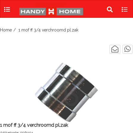
Skip
to
Toggle
Tog
content
search
navi
Home
1 mof ff 3/4 verchroomd pl.zak
1 mof ff 3/4 verchroomd pl.zak
Artikelcode: 9061194