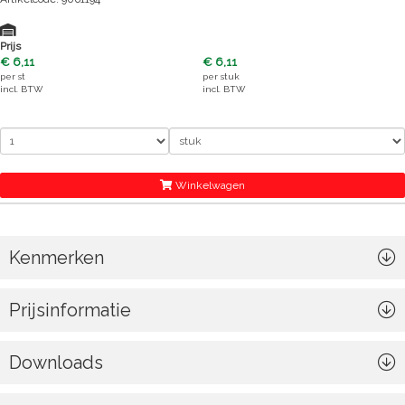
Prijs
€ 6,11
€ 6,11
per
st
per
stuk
incl. BTW
incl. BTW
Winkelwagen
Kenmerken
Prijsinformatie
Downloads