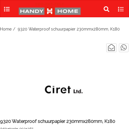
Skip
to
Toggle
Tog
content
search
navi
Home
9320 Waterproof schuurpapier 230mmx280mm, K180
9320 Waterproof schuurpapier 230mmx280mm, K180
Artikelcode: 9025267