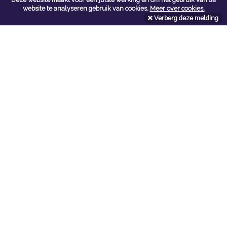
Contacteer ons
website te analyseren gebruik van cookies.
Meer over cookies.
Verberg deze melding
Kerkstoel bouwmaterialen
Leopoldlei 54
2220 Heist Op Den Berg
Tel:
015/24.47.26
Fax: 015/24.02.02
info@kerkstoel-bouwmaterialen.be
Openingsuren toonzaal
Werkdagen:
08:00 - 12:00 en 13:00 - 18:00
Zaterdag:
09:00 - 12:00
Openingsuren doe-het-zelf
Werkdagen:
07:00 - 18:00
Zaterdag:
08:00 - 16:00