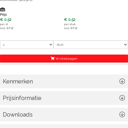
Prijs
€ 0,52
€ 0,52
per
st
per
stuk
incl. BTW
incl. BTW
Winkelwagen
Kenmerken
Prijsinformatie
Downloads