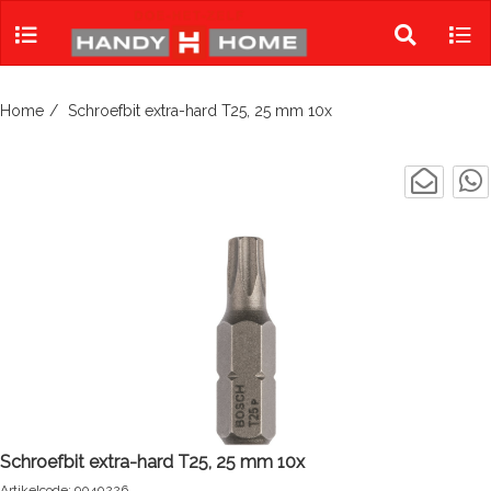
Skip
to
Toggle
Tog
content
search
navi
Home
Schroefbit extra-hard T25, 25 mm 10x
Schroefbit extra-hard T25, 25 mm 10x
Artikelcode: 9040226