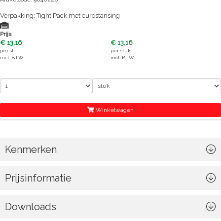
Verpakking: Tight Pack met eurostansing
Prijs
€ 13,16
€ 13,16
per
st
per
stuk
incl. BTW
incl. BTW
Winkelwagen
Kenmerken
Prijsinformatie
Downloads