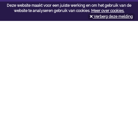
Deze website maakt voor een juiste werking en om het gebruik van de
Contacteer ons
website te analyseren gebruik van cookies.
Meer over cookies.
Verberg deze melding
Kerkstoel bouwmaterialen
Leopoldlei 54
2220 Heist Op Den Berg
Tel:
015/24.47.26
Fax: 015/24.02.02
info@kerkstoel-bouwmaterialen.be
Openingsuren toonzaal
Werkdagen:
08:00 - 12:00 en 13:00 - 18:00
Zaterdag:
09:00 - 12:00
Openingsuren doe-het-zelf
Werkdagen:
07:00 - 18:00
Zaterdag: