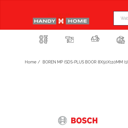
Skip
to
content
Home
BOREN MP (SDS-PLUS BOOR 8X50X110MM (1)