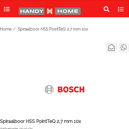
Skip
to
Toggle
Tog
content
search
navi
Home
Spiraalboor HSS PointTeQ 2,7 mm 10x
Spiraalboor HSS PointTeQ 2,7 mm 10x
Artikelcode: 9040474