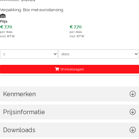
Verpakking: Box met eurostansing
Prijs
€ 7,70
€ 7,70
per
doos
per
doos
incl. BTW
incl. BTW
Winkelwagen
Kenmerken
Prijsinformatie
Downloads