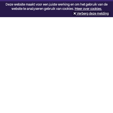
Deze website maakt voor een juiste werking en om het gebruik van de
Contacteer ons
website te analyseren gebruik van cookies.
Meer over cookies.
Verberg deze melding
Kerkstoel bouwmaterialen
Leopoldlei 54
2220 Heist Op Den Berg
Tel:
015/24.47.26
Fax: 015/24.02.02
info@kerkstoel-bouwmaterialen.be
Openingsuren toonzaal
Werkdagen:
08:00 - 12:00 en 13:00 - 18:00
Zaterdag:
09:00 - 12:00
Openingsuren doe-het-zelf
Werkdagen:
07:00 - 18:00
Zaterdag: