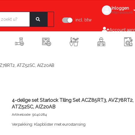
Inloggen
Mijn account
incl. btw
Account aan
AVZ78RT2, ATZ52SC, AIZ20AB
4-delige set Starlock Tiling Set ACZ85RT3, AVZ78RT2,
ATZ52SC, AIZ20AB
Artikelcode: 9040284
Verpakking: Klapblister met eurostansing