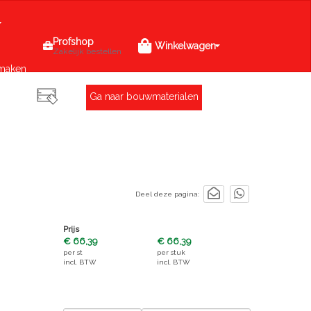
Profshop
Winkelwagen
Zakelijk bestellen
maken
Ga naar bouwmaterialen
Deel deze pagina:
Prijs
€ 66,39
€ 66,39
per
st
per
stuk
incl. BTW
incl. BTW