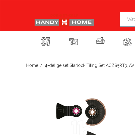
Skip
to
content
Home
4-delige set Starlock Tiling Set ACZ85RT3, 