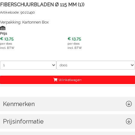
FIBERSCHUURBLADEN Ø 115 MM (1))
Artikelcode: 9022490
Verpakking: Kartonnen Box
Prijs
€ 13,75
€ 13,75
per
doos
per
doos
incl. BTW
incl. BTW
Winkelwagen
Kenmerken
Prijsinformatie