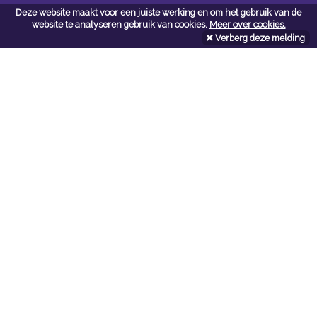
Deze website maakt voor een juiste werking en om het gebruik van de
Contacteer ons
website te analyseren gebruik van cookies.
Meer over cookies.
Verberg deze melding
Kerkstoel bouwmaterialen
Leopoldlei 54
2220 Heist Op Den Berg
Tel:
015/24.47.26
Fax: 015/24.02.02
info@kerkstoel-bouwmaterialen.be
Openingsuren toonzaal
Werkdagen:
08:00 - 12:00 en 13:00 - 18:00
Zaterdag:
09:00 - 12:00
Openingsuren doe-het-zelf
Werkdagen:
07:00 - 18:00
Zaterdag: