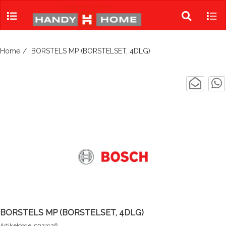
Skip
to
Toggle
Tog
content
search
navi
Home
BORSTELS MP (BORSTELSET, 4DLG)
BORSTELS MP (BORSTELSET, 4DLG)
Artikelcode: 9023126