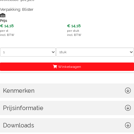
Verpakking: Blister
Prijs
€ 14,18
€ 14,18
per
st
per
stuk
incl. BTW
incl. BTW
Winkelwagen
Kenmerken
Prijsinformatie
Downloads