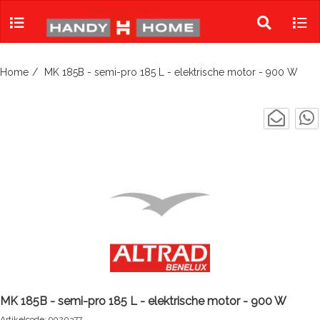
Skip
to
Toggle
Tog
content
search
navi
Home
MK 185B - semi-pro 185 L - elektrische motor - 900 W
MK 185B - semi-pro 185 L - elektrische motor - 900 W
Artikelcode: 9020377