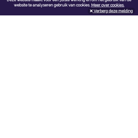
Contacteer ons
website te analyseren gebruik van cookies.
Meer over cookies.
Verberg deze melding
Kerkstoel bouwmaterialen
Leopoldlei 54
2220 Heist Op Den Berg
Tel:
015/24.47.26
Fax: 015/24.02.02
info@kerkstoel-bouwmaterialen.be
Openingsuren toonzaal
Werkdagen:
08:00 - 12:00 en 13:00 - 18:00
Zaterdag:
09:00 - 12:00
Openingsuren doe-het-zelf
Werkdagen:
07:00 - 18:00
Zaterdag:
08:00 - 16:00