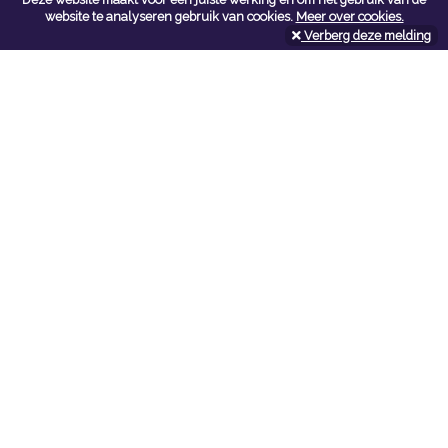
Contacteer ons
website te analyseren gebruik van cookies.
Meer over cookies.
Verberg deze melding
Kerkstoel bouwmaterialen
Leopoldlei 54
2220 Heist Op Den Berg
Tel:
015/24.47.26
Fax: 015/24.02.02
info@kerkstoel-bouwmaterialen.be
Openingsuren toonzaal
Werkdagen:
08:00 - 12:00 en 13:00 - 18:00
Zaterdag:
09:00 - 12:00
Openingsuren doe-het-zelf
Werkdagen:
07:00 - 18:00
Zaterdag:
08:00 - 16:00