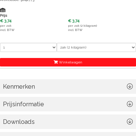
Prijs
€ 3,74
€ 3,74
per
zak
per
zak (2 kilogram)
incl. BTW
incl. BTW
Winkelwagen
Kenmerken
Prijsinformatie
Downloads