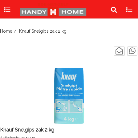
Skip
to
Toggle
Tog
content
search
navi
Home
Knauf Snelgips zak 2 kg
Knauf Snelgips zak 2 kg
Artikelcode: 9042773