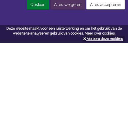
Opslaan
Alles weigeren
Alles accepteren
Contacteer ons
Deze website maakt voor een juiste werking en om het gebruik van de
website te analyseren gebruik van cookies.
Meer over cookies.
Kerkstoel bouwmaterialen
Verberg deze melding
Leopoldlei 54
2220 Heist Op Den Berg
Tel:
015/24.47.26
Fax: 015/24.02.02
info@kerkstoel-bouwmaterialen.be
Openingsuren toonzaal
Werkdagen:
08:00 - 12:00 en 13:00 - 18:00
Zaterdag:
09:00 - 12:00
Openingsuren doe-het-zelf