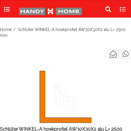
Skip
to
Toggle
Tog
content
search
navi
Home
Schlüter WINKEL-A hoekprofiel AW30X30X2 alu L= 2500
mm
Schlüter WINKEL-A hoekprofiel AW30X30X2 alu L= 2500