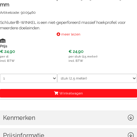
mm
Artikelcode: 9009460
Schluter®-WINKEL is een niet-geperforeerd massief hoekprofiel voor
meerdere doeleinden.
meer lezen
Prijs
€ 24,90
€ 24,90
per
st
per
stuk (2,5 meter)
incl. BTW
incl. BTW
Winkelwagen
Kenmerken
Prijsinformatie