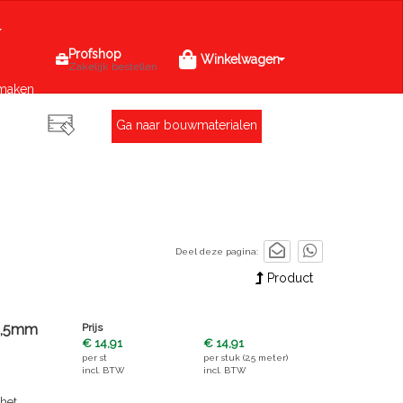
Profshop
Winkelwagen
Zakelijk bestellen
maken
Ga naar bouwmaterialen
Deel deze pagina:
Product
=4,5mm
Prijs
€ 14,91
€ 14,91
per
st
per
stuk (2,5 meter)
incl. BTW
incl. BTW
 het