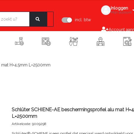
Inloggen
Mijn account
incl. btw
Account aan
alu mat H=4,5mm L=2500mm
Schlüter SCHIENE-AE beschermingsprofiel alu mat H
L=2500mm
Artikelcode: 9009298
Schlüter®-SCHIENE is een profiel dat speciaal werd ontwikkeld voor