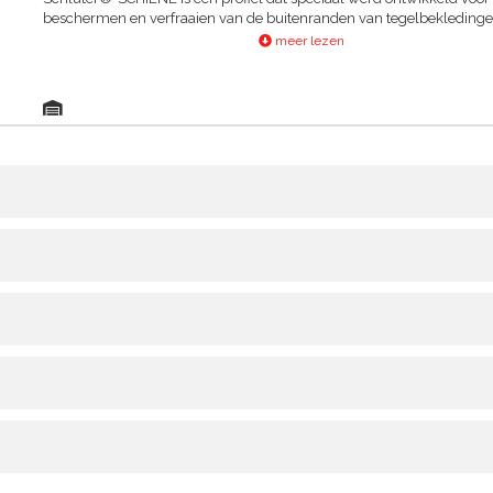
beschermen en verfraaien van de buitenranden van tegelbekledinge
leent zich echter ook uitstekend voor andere bekledingsmaterialen e
meer lezen
toepassingen.