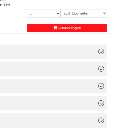
n. Het
n
Winkelwagen